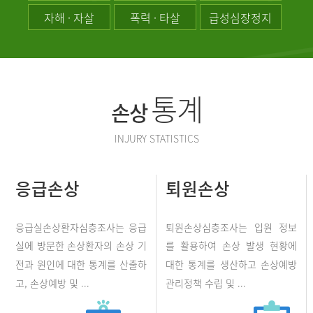
자해 · 자살
폭력 · 타살
급성심장정지
통계
손상
INJURY STATISTICS
응급손상
퇴원손상
응급실손상환자심층조사는 응급
퇴원손상심층조사는 입원 정보
실에 방문한 손상환자의 손상 기
를 활용하여 손상 발생 현황에
전과 원인에 대한 통계를 산출하
대한 통계를 생산하고 손상예방
고, 손상예방 및 ...
관리정책 수립 및 ...