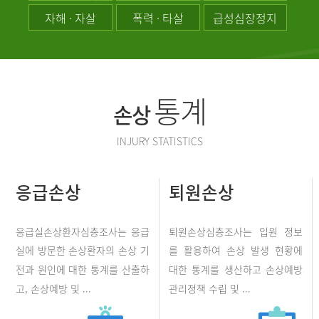
자해 · 자살
폭력 · 타살
급성심장정지
통계
손상
INJURY STATISTICS
응급손상
퇴원손상
응급실손상환자심층조사는 응급
퇴원손상심층조사는 입원 정보
실에 방문한 손상환자의 손상 기
를 활용하여 손상 발생 현황에
전과 원인에 대한 통계를 산출하
대한 통계를 생산하고 손상예방
고, 손상예방 및 ...
관리정책 수립 및 ...