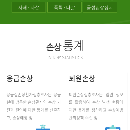
자해 · 자살
폭력 · 타살
급성심장정지
통계
손상
INJURY STATISTICS
응급손상
퇴원손상
응급실손상환자심층조사는 응급
퇴원손상심층조사는 입원 정보
실에 방문한 손상환자의 손상 기
를 활용하여 손상 발생 현황에
전과 원인에 대한 통계를 산출하
대한 통계를 생산하고 손상예방
고, 손상예방 및 ...
관리정책 수립 및 ...