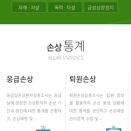
자해 · 자살
폭력 · 타살
급성심장정지
통계
손상
INJURY STATISTICS
응급손상
퇴원손상
응급실손상환자심층조사는 응급
퇴원손상심층조사는 입원 정보
실에 방문한 손상환자의 손상 기
를 활용하여 손상 발생 현황에
전과 원인에 대한 통계를 산출하
대한 통계를 생산하고 손상예방
고, 손상예방 및 ...
관리정책 수립 및 ...