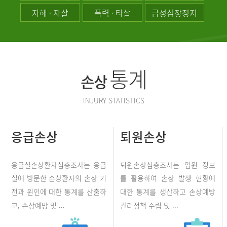
자해 · 자살
폭력 · 타살
급성심장정지
통계
손상
INJURY STATISTICS
응급손상
퇴원손상
응급실손상환자심층조사는 응급
퇴원손상심층조사는 입원 정보
실에 방문한 손상환자의 손상 기
를 활용하여 손상 발생 현황에
전과 원인에 대한 통계를 산출하
대한 통계를 생산하고 손상예방
고, 손상예방 및 ...
관리정책 수립 및 ...