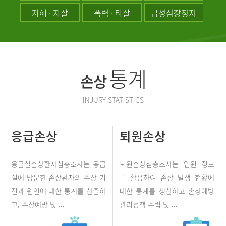
자해 · 자살
폭력 · 타살
급성심장정지
통계
손상
INJURY STATISTICS
응급손상
퇴원손상
응급실손상환자심층조사는 응급
퇴원손상심층조사는 입원 정보
실에 방문한 손상환자의 손상 기
를 활용하여 손상 발생 현황에
전과 원인에 대한 통계를 산출하
대한 통계를 생산하고 손상예방
고, 손상예방 및 ...
관리정책 수립 및 ...