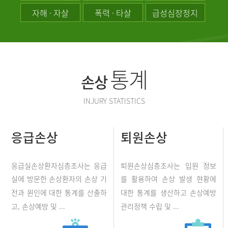
자해 · 자살
폭력 · 타살
급성심장정지
통계
손상
INJURY STATISTICS
응급손상
퇴원손상
응급실손상환자심층조사는 응급
퇴원손상심층조사는 입원 정보
실에 방문한 손상환자의 손상 기
를 활용하여 손상 발생 현황에
전과 원인에 대한 통계를 산출하
대한 통계를 생산하고 손상예방
고, 손상예방 및 ...
관리정책 수립 및 ...