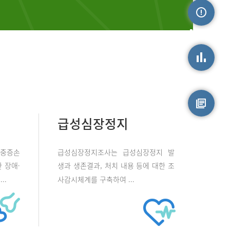
손상정보
손상통계
급성심장정지
원시자료
 중증손
급성심장정지조사는 급성심장정지 발
 장애·
생과 생존결과, 처치 내용 등에 대한 조
..
사감시체계를 구축하여 ...