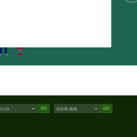
GO
GO