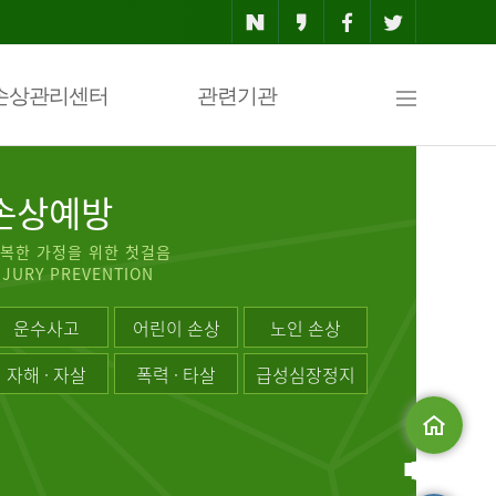
사
손상관리센터
관련기관
이
손상예방
복한 가정을 위한 첫걸음
NJURY PREVENTION
트
운수사고
어린이 손상
노인 손상
자해 · 자살
폭력 · 타살
급성심장정지
맵
메인으로