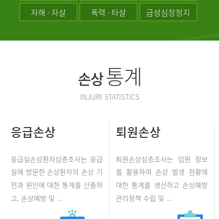
자해 · 자살
폭력 · 타살
급성심장정지
통계
손상
INJURY STATISTICS
응급손상
퇴원손상
응급실손상환자심층조사는 응급
퇴원손상심층조사는 입원 정보
실에 방문한 손상환자의 손상 기
를 활용하여 손상 발생 현황에
전과 원인에 대한 통계를 산출하
대한 통계를 생산하고 손상예방
고, 손상예방 및 ...
관리정책 수립 및 ...