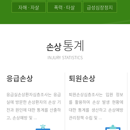
자해 · 자살
폭력 · 타살
급성심장정지
통계
손상
INJURY STATISTICS
응급손상
퇴원손상
응급실손상환자심층조사는 응급
퇴원손상심층조사는 입원 정보
실에 방문한 손상환자의 손상 기
를 활용하여 손상 발생 현황에
전과 원인에 대한 통계를 산출하
대한 통계를 생산하고 손상예방
고, 손상예방 및 ...
관리정책 수립 및 ...