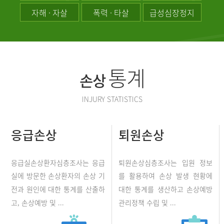
자해 · 자살
폭력 · 타살
급성심장정지
통계
손상
INJURY STATISTICS
응급손상
퇴원손상
응급실손상환자심층조사는 응급
퇴원손상심층조사는 입원 정보
실에 방문한 손상환자의 손상 기
를 활용하여 손상 발생 현황에
전과 원인에 대한 통계를 산출하
대한 통계를 생산하고 손상예방
고, 손상예방 및 ...
관리정책 수립 및 ...