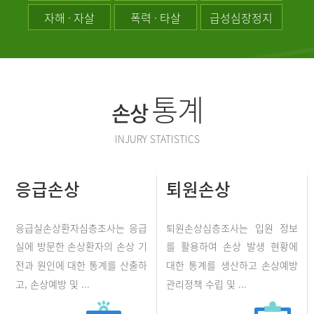
자해 · 자살
폭력 · 타살
급성심장정지
통계
손상
INJURY STATISTICS
응급손상
퇴원손상
응급실손상환자심층조사는 응급
퇴원손상심층조사는 입원 정보
실에 방문한 손상환자의 손상 기
를 활용하여 손상 발생 현황에
전과 원인에 대한 통계를 산출하
대한 통계를 생산하고 손상예방
고, 손상예방 및 ...
관리정책 수립 및 ...