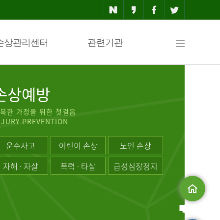
사
손상관리센터
관련기관
이
손상예방
복한 가정을 위한 첫걸음
NJURY PREVENTION
트
운수사고
어린이 손상
노인 손상
자해 · 자살
폭력 · 타살
급성심장정지
맵
메인으로