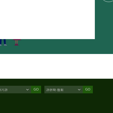
GO
GO