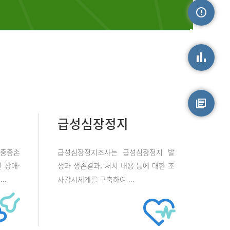
손상정보
손상통계
급성심장정지
원시자료
 중증손
급성심장정지조사는 급성심장정지 발
 장애·
생과 생존결과, 처치 내용 등에 대한 조
..
사감시체계를 구축하여 ...