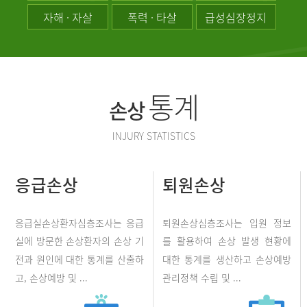
자해 · 자살
폭력 · 타살
급성심장정지
통계
손상
INJURY STATISTICS
응급손상
퇴원손상
응급실손상환자심층조사는 응급
퇴원손상심층조사는 입원 정보
실에 방문한 손상환자의 손상 기
를 활용하여 손상 발생 현황에
전과 원인에 대한 통계를 산출하
대한 통계를 생산하고 손상예방
고, 손상예방 및 ...
관리정책 수립 및 ...