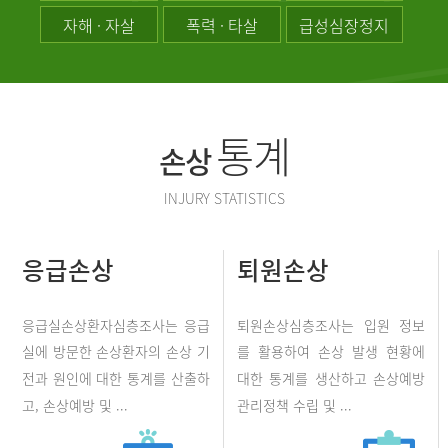
자해 · 자살
폭력 · 타살
급성심장정지
통계
손상
INJURY STATISTICS
응급손상
퇴원손상
응급실손상환자심층조사는 응급
퇴원손상심층조사는 입원 정보
실에 방문한 손상환자의 손상 기
를 활용하여 손상 발생 현황에
전과 원인에 대한 통계를 산출하
대한 통계를 생산하고 손상예방
고, 손상예방 및 ...
관리정책 수립 및 ...