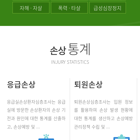
자해 · 자살
폭력 · 타살
급성심장정지
통계
손상
INJURY STATISTICS
응급손상
퇴원손상
응급실손상환자심층조사는 응급
퇴원손상심층조사는 입원 정보
실에 방문한 손상환자의 손상 기
를 활용하여 손상 발생 현황에
전과 원인에 대한 통계를 산출하
대한 통계를 생산하고 손상예방
고, 손상예방 및 ...
관리정책 수립 및 ...