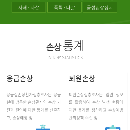
자해 · 자살
폭력 · 타살
급성심장정지
통계
손상
INJURY STATISTICS
응급손상
퇴원손상
응급실손상환자심층조사는 응급
퇴원손상심층조사는 입원 정보
실에 방문한 손상환자의 손상 기
를 활용하여 손상 발생 현황에
전과 원인에 대한 통계를 산출하
대한 통계를 생산하고 손상예방
고, 손상예방 및 ...
관리정책 수립 및 ...