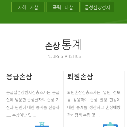
자해 · 자살
폭력 · 타살
급성심장정지
통계
손상
INJURY STATISTICS
응급손상
퇴원손상
응급실손상환자심층조사는 응급
퇴원손상심층조사는 입원 정보
실에 방문한 손상환자의 손상 기
를 활용하여 손상 발생 현황에
전과 원인에 대한 통계를 산출하
대한 통계를 생산하고 손상예방
고, 손상예방 및 ...
관리정책 수립 및 ...