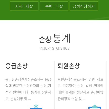
자해 · 자살
폭력 · 타살
급성심장정지
통계
손상
INJURY STATISTICS
응급손상
퇴원손상
응급실손상환자심층조사는 응급
퇴원손상심층조사는 입원 정보
실에 방문한 손상환자의 손상 기
를 활용하여 손상 발생 현황에
전과 원인에 대한 통계를 산출하
대한 통계를 생산하고 손상예방
고, 손상예방 및 ...
관리정책 수립 및 ...