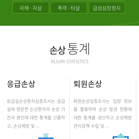
자해 · 자살
폭력 · 타살
급성심장정지
통계
손상
INJURY STATISTICS
응급손상
퇴원손상
응급실손상환자심층조사는 응급
퇴원손상심층조사는 입원 정보
실에 방문한 손상환자의 손상 기
를 활용하여 손상 발생 현황에
전과 원인에 대한 통계를 산출하
대한 통계를 생산하고 손상예방
고, 손상예방 및 ...
관리정책 수립 및 ...