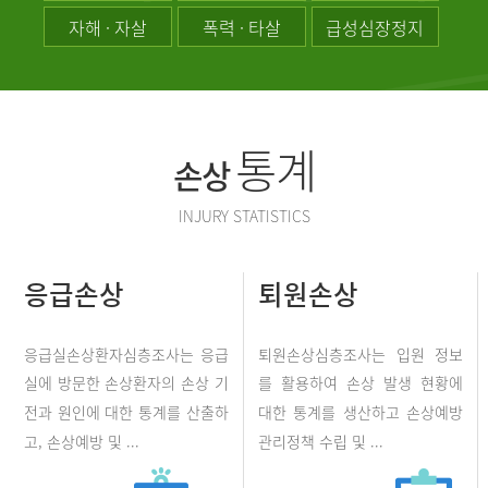
자해 · 자살
폭력 · 타살
급성심장정지
통계
손상
INJURY STATISTICS
응급손상
퇴원손상
응급실손상환자심층조사는 응급
퇴원손상심층조사는 입원 정보
실에 방문한 손상환자의 손상 기
를 활용하여 손상 발생 현황에
전과 원인에 대한 통계를 산출하
대한 통계를 생산하고 손상예방
고, 손상예방 및 ...
관리정책 수립 및 ...