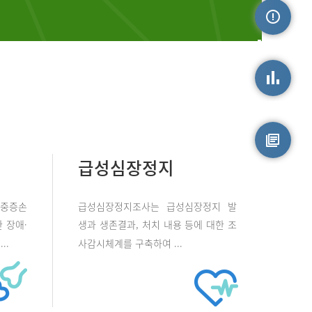
손상정보
손상통계
급성심장정지
원시자료
 중증손
급성심장정지조사는 급성심장정지 발
 장애·
생과 생존결과, 처치 내용 등에 대한 조
..
사감시체계를 구축하여 ...