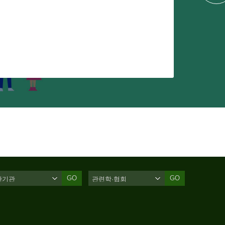
GO
GO