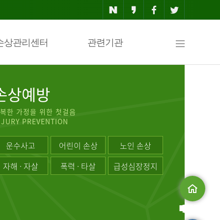
사
손상관리센터
관련기관
이
손상예방
복한 가정을 위한 첫걸음
NJURY PREVENTION
트
운수사고
어린이 손상
노인 손상
자해 · 자살
폭력 · 타살
급성심장정지
맵
메인으로