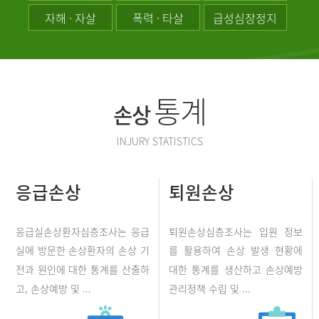
자해 · 자살
폭력 · 타살
급성심장정지
통계
손상
INJURY STATISTICS
응급손상
퇴원손상
응급실손상환자심층조사는 응급
퇴원손상심층조사는 입원 정보
실에 방문한 손상환자의 손상 기
를 활용하여 손상 발생 현황에
전과 원인에 대한 통계를 산출하
대한 통계를 생산하고 손상예방
고, 손상예방 및 ...
관리정책 수립 및 ...