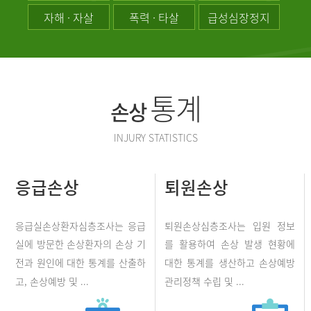
자해 · 자살
폭력 · 타살
급성심장정지
통계
손상
INJURY STATISTICS
응급손상
퇴원손상
응급실손상환자심층조사는 응급
퇴원손상심층조사는 입원 정보
실에 방문한 손상환자의 손상 기
를 활용하여 손상 발생 현황에
전과 원인에 대한 통계를 산출하
대한 통계를 생산하고 손상예방
고, 손상예방 및 ...
관리정책 수립 및 ...