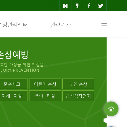
사
손상관리센터
관련기관
이
손상예방
복한 가정을 위한 첫걸음
NJURY PREVENTION
트
운수사고
어린이 손상
노인 손상
자해 · 자살
폭력 · 타살
급성심장정지
맵
메인으로