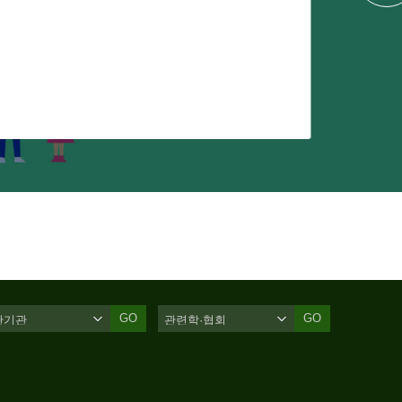
GO
GO