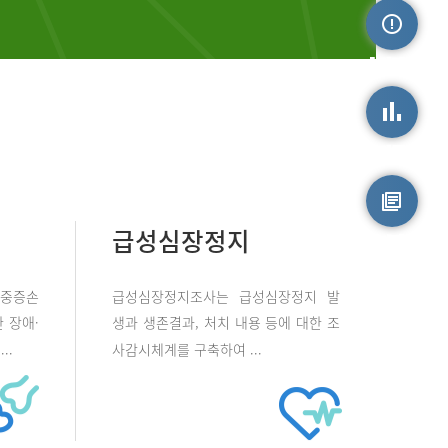
손상정보
손상통계
급성심장정지
원시자료
 중증손
급성심장정지조사는 급성심장정지 발
 장애·
생과 생존결과, 처치 내용 등에 대한 조
..
사감시체계를 구축하여 ...