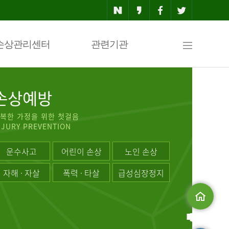
사
손상관리센터
관련기관
이
손상예방
복한 가정을 위한 첫걸음
NJURY PREVENTION
트
운수사고
어린이 손상
노인 손상
자해 · 자살
폭력 · 타살
급성심장정지
맵
메인으로