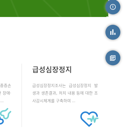
손상정보
손상통계
급성심장정지
원시자료
 중증손
급성심장정지조사는 급성심장정지 발
 장애·
생과 생존결과, 처치 내용 등에 대한 조
..
사감시체계를 구축하여 ...