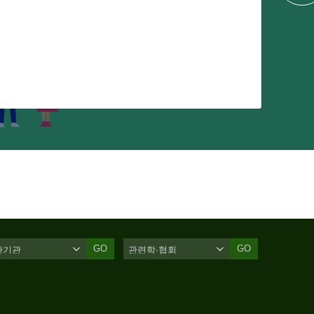
GO
GO