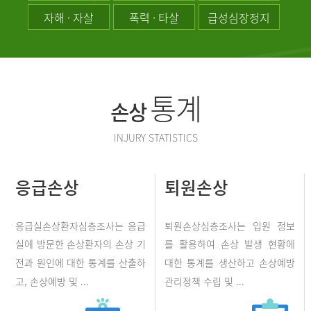
자해 · 자살
폭력 · 타살
급성심장정지
통계
손상
INJURY STATISTICS
응급손상
퇴원손상
응급실손상환자심층조사는 응급
퇴원손상심층조사는 입원 정보
실에 방문한 손상환자의 손상 기
를 활용하여 손상 발생 현황에
전과 원인에 대한 통계를 산출하
대한 통계를 생산하고 손상예방
고, 손상예방 및 ...
관리정책 수립 및 ...