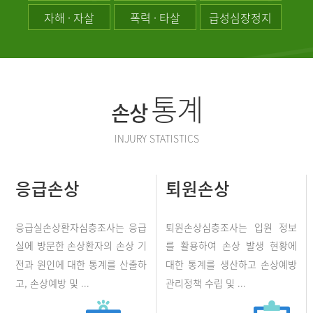
자해 · 자살
폭력 · 타살
급성심장정지
통계
손상
INJURY STATISTICS
응급손상
퇴원손상
응급실손상환자심층조사는 응급
퇴원손상심층조사는 입원 정보
실에 방문한 손상환자의 손상 기
를 활용하여 손상 발생 현황에
전과 원인에 대한 통계를 산출하
대한 통계를 생산하고 손상예방
고, 손상예방 및 ...
관리정책 수립 및 ...