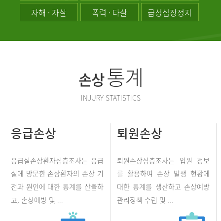
자해 · 자살
폭력 · 타살
급성심장정지
통계
손상
INJURY STATISTICS
응급손상
퇴원손상
응급실손상환자심층조사는 응급
퇴원손상심층조사는 입원 정보
실에 방문한 손상환자의 손상 기
를 활용하여 손상 발생 현황에
전과 원인에 대한 통계를 산출하
대한 통계를 생산하고 손상예방
고, 손상예방 및 ...
관리정책 수립 및 ...