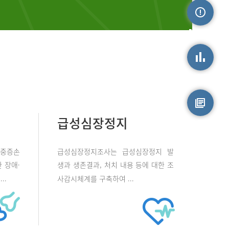
손상정보
손상통계
급성심장정지
원시자료
 중증손
급성심장정지조사는 급성심장정지 발
 장애·
생과 생존결과, 처치 내용 등에 대한 조
..
사감시체계를 구축하여 ...