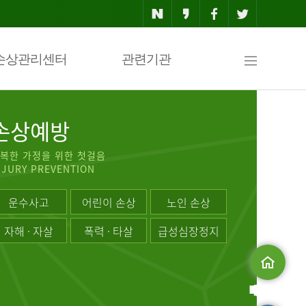
사
손상관리센터
관련기관
이
손상예방
복한 가정을 위한 첫걸음
NJURY PREVENTION
트
운수사고
어린이 손상
노인 손상
자해 · 자살
폭력 · 타살
급성심장정지
맵
메인으로