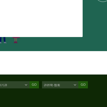
GO
GO