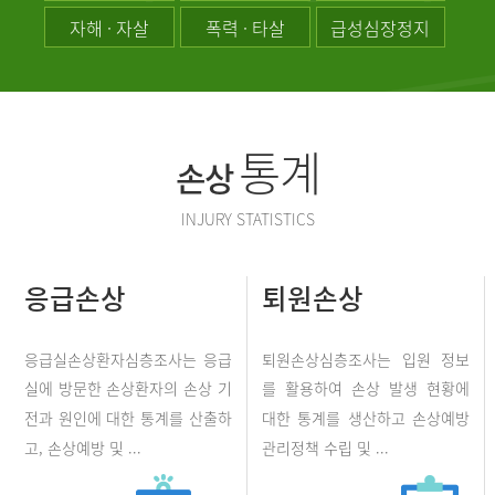
자해 · 자살
폭력 · 타살
급성심장정지
통계
손상
INJURY STATISTICS
응급손상
퇴원손상
응급실손상환자심층조사는 응급
퇴원손상심층조사는 입원 정보
실에 방문한 손상환자의 손상 기
를 활용하여 손상 발생 현황에
전과 원인에 대한 통계를 산출하
대한 통계를 생산하고 손상예방
고, 손상예방 및 ...
관리정책 수립 및 ...