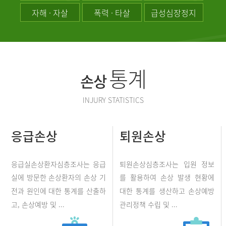
자해 · 자살
폭력 · 타살
급성심장정지
통계
손상
INJURY STATISTICS
응급손상
퇴원손상
응급실손상환자심층조사는 응급
퇴원손상심층조사는 입원 정보
실에 방문한 손상환자의 손상 기
를 활용하여 손상 발생 현황에
전과 원인에 대한 통계를 산출하
대한 통계를 생산하고 손상예방
고, 손상예방 및 ...
관리정책 수립 및 ...