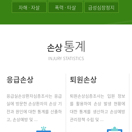
자해 · 자살
폭력 · 타살
급성심장정지
통계
손상
INJURY STATISTICS
응급손상
퇴원손상
응급실손상환자심층조사는 응급
퇴원손상심층조사는 입원 정보
실에 방문한 손상환자의 손상 기
를 활용하여 손상 발생 현황에
전과 원인에 대한 통계를 산출하
대한 통계를 생산하고 손상예방
고, 손상예방 및 ...
관리정책 수립 및 ...