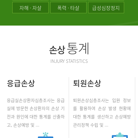
자해 · 자살
폭력 · 타살
급성심장정지
통계
손상
INJURY STATISTICS
응급손상
퇴원손상
응급실손상환자심층조사는 응급
퇴원손상심층조사는 입원 정보
실에 방문한 손상환자의 손상 기
를 활용하여 손상 발생 현황에
전과 원인에 대한 통계를 산출하
대한 통계를 생산하고 손상예방
고, 손상예방 및 ...
관리정책 수립 및 ...