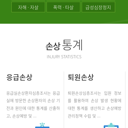
자해 · 자살
폭력 · 타살
급성심장정지
통계
손상
INJURY STATISTICS
응급손상
퇴원손상
응급실손상환자심층조사는 응급
퇴원손상심층조사는 입원 정보
실에 방문한 손상환자의 손상 기
를 활용하여 손상 발생 현황에
전과 원인에 대한 통계를 산출하
대한 통계를 생산하고 손상예방
고, 손상예방 및 ...
관리정책 수립 및 ...