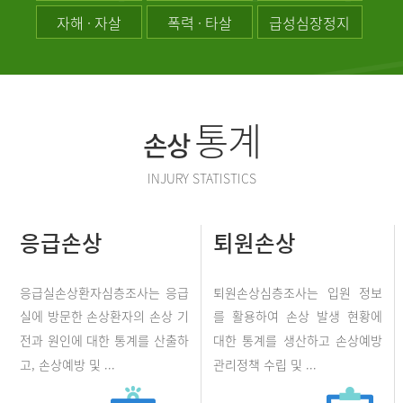
자해 · 자살
폭력 · 타살
급성심장정지
통계
손상
INJURY STATISTICS
응급손상
퇴원손상
응급실손상환자심층조사는 응급
퇴원손상심층조사는 입원 정보
실에 방문한 손상환자의 손상 기
를 활용하여 손상 발생 현황에
전과 원인에 대한 통계를 산출하
대한 통계를 생산하고 손상예방
고, 손상예방 및 ...
관리정책 수립 및 ...