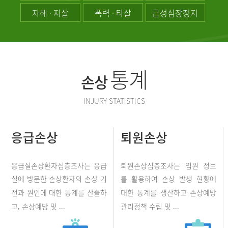
자해 · 자살
폭력 · 타살
급성심장정지
통계
손상
INJURY STATISTICS
응급손상
퇴원손상
응급실손상환자심층조사는 응급
퇴원손상심층조사는 입원 정보
실에 방문한 손상환자의 손상 기
를 활용하여 손상 발생 현황에
전과 원인에 대한 통계를 산출하
대한 통계를 생산하고 손상예방
고, 손상예방 및 ...
관리정책 수립 및 ...