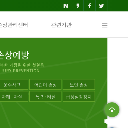
사
손상관리센터
관련기관
이
손상예방
복한 가정을 위한 첫걸음
NJURY PREVENTION
트
운수사고
어린이 손상
노인 손상
자해 · 자살
폭력 · 타살
급성심장정지
맵
메인으로