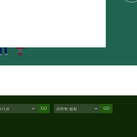
GO
GO