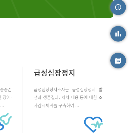
손상정보
손상통계
급성심장정지
원시자료
 중증손
급성심장정지조사는 급성심장정지 발
 장애·
생과 생존결과, 처치 내용 등에 대한 조
..
사감시체계를 구축하여 ...