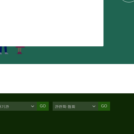
GO
GO