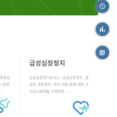
손상정보
손상통계
급성심장정지
원시자료
 중증손
급성심장정지조사는 급성심장정지 발
 장애·
생과 생존결과, 처치 내용 등에 대한 조
..
사감시체계를 구축하여 ...