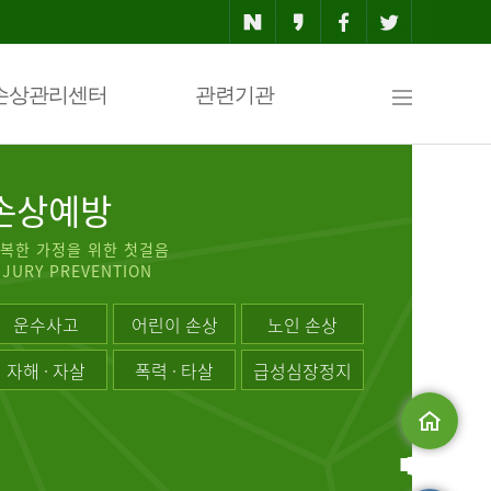
사
손상관리센터
관련기관
이
손상예방
복한 가정을 위한 첫걸음
NJURY PREVENTION
트
운수사고
어린이 손상
노인 손상
자해 · 자살
폭력 · 타살
급성심장정지
맵
메인으로