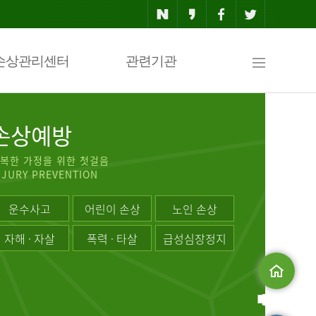
사
손상관리센터
관련기관
이
손상예방
복한 가정을 위한 첫걸음
NJURY PREVENTION
트
운수사고
어린이 손상
노인 손상
자해 · 자살
폭력 · 타살
급성심장정지
맵
메인으로