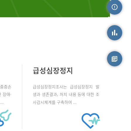
손상정보
손상통계
급성심장정지
원시자료
 중증손
급성심장정지조사는 급성심장정지 발
 장애·
생과 생존결과, 처치 내용 등에 대한 조
..
사감시체계를 구축하여 ...