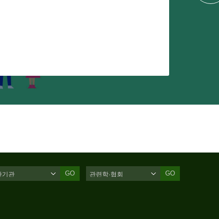
GO
GO