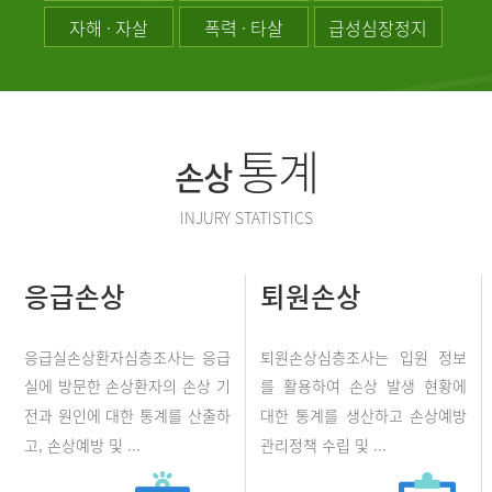
자해 · 자살
폭력 · 타살
급성심장정지
통계
손상
INJURY STATISTICS
응급손상
퇴원손상
응급실손상환자심층조사는 응급
퇴원손상심층조사는 입원 정보
실에 방문한 손상환자의 손상 기
를 활용하여 손상 발생 현황에
전과 원인에 대한 통계를 산출하
대한 통계를 생산하고 손상예방
고, 손상예방 및 ...
관리정책 수립 및 ...