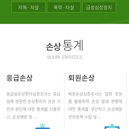
자해 · 자살
폭력 · 타살
급성심장정지
통계
손상
INJURY STATISTICS
응급손상
퇴원손상
응급실손상환자심층조사는 응급
퇴원손상심층조사는 입원 정보
실에 방문한 손상환자의 손상 기
를 활용하여 손상 발생 현황에
전과 원인에 대한 통계를 산출하
대한 통계를 생산하고 손상예방
고, 손상예방 및 ...
관리정책 수립 및 ...