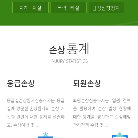
자해 · 자살
폭력 · 타살
급성심장정지
통계
손상
INJURY STATISTICS
응급손상
퇴원손상
응급실손상환자심층조사는 응급
퇴원손상심층조사는 입원 정보
실에 방문한 손상환자의 손상 기
를 활용하여 손상 발생 현황에
전과 원인에 대한 통계를 산출하
대한 통계를 생산하고 손상예방
고, 손상예방 및 ...
관리정책 수립 및 ...