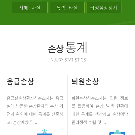
자해 · 자살
폭력 · 타살
급성심장정지
통계
손상
INJURY STATISTICS
응급손상
퇴원손상
응급실손상환자심층조사는 응급
퇴원손상심층조사는 입원 정보
실에 방문한 손상환자의 손상 기
를 활용하여 손상 발생 현황에
전과 원인에 대한 통계를 산출하
대한 통계를 생산하고 손상예방
고, 손상예방 및 ...
관리정책 수립 및 ...