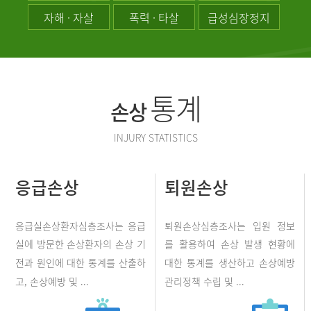
자해 · 자살
폭력 · 타살
급성심장정지
통계
손상
INJURY STATISTICS
응급손상
퇴원손상
응급실손상환자심층조사는 응급
퇴원손상심층조사는 입원 정보
실에 방문한 손상환자의 손상 기
를 활용하여 손상 발생 현황에
전과 원인에 대한 통계를 산출하
대한 통계를 생산하고 손상예방
고, 손상예방 및 ...
관리정책 수립 및 ...