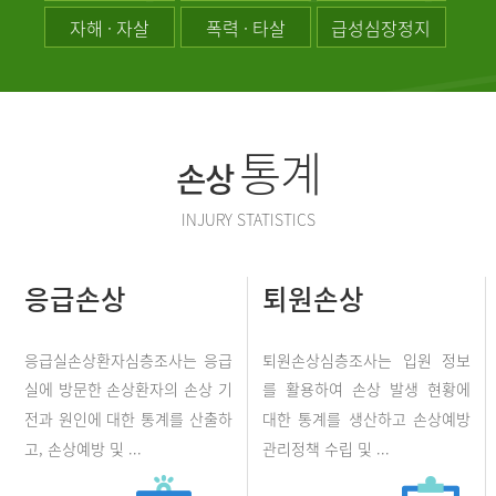
자해 · 자살
폭력 · 타살
급성심장정지
통계
손상
INJURY STATISTICS
응급손상
퇴원손상
응급실손상환자심층조사는 응급
퇴원손상심층조사는 입원 정보
실에 방문한 손상환자의 손상 기
를 활용하여 손상 발생 현황에
전과 원인에 대한 통계를 산출하
대한 통계를 생산하고 손상예방
고, 손상예방 및 ...
관리정책 수립 및 ...