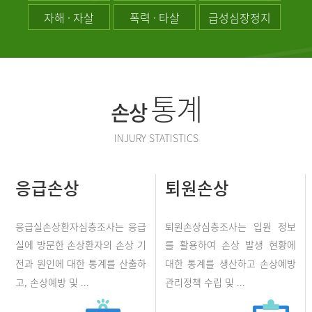
자해 · 자살
폭력 · 타살
급성심장정지
통계
손상
INJURY STATISTICS
응급손상
퇴원손상
응급실손상환자심층조사는 응급
퇴원손상심층조사는 입원 정보
실에 방문한 손상환자의 손상 기
를 활용하여 손상 발생 현황에
전과 원인에 대한 통계를 산출하
대한 통계를 생산하고 손상예방
고, 손상예방 및 ...
관리정책 수립 및 ...