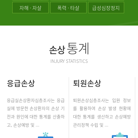
자해 · 자살
폭력 · 타살
급성심장정지
통계
손상
INJURY STATISTICS
응급손상
퇴원손상
응급실손상환자심층조사는 응급
퇴원손상심층조사는 입원 정보
실에 방문한 손상환자의 손상 기
를 활용하여 손상 발생 현황에
전과 원인에 대한 통계를 산출하
대한 통계를 생산하고 손상예방
고, 손상예방 및 ...
관리정책 수립 및 ...