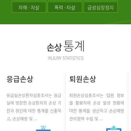
자해 · 자살
폭력 · 타살
급성심장정지
통계
손상
INJURY STATISTICS
응급손상
퇴원손상
응급실손상환자심층조사는 응급
퇴원손상심층조사는 입원 정보
실에 방문한 손상환자의 손상 기
를 활용하여 손상 발생 현황에
전과 원인에 대한 통계를 산출하
대한 통계를 생산하고 손상예방
고, 손상예방 및 ...
관리정책 수립 및 ...