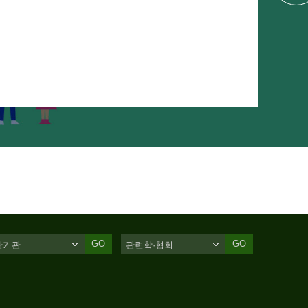
GO
GO