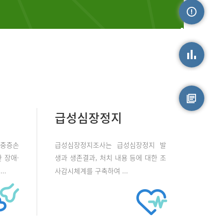
손상정보
손상통계
급성심장정지
원시자료
 중증손
급성심장정지조사는 급성심장정지 발
 장애·
생과 생존결과, 처치 내용 등에 대한 조
..
사감시체계를 구축하여 ...