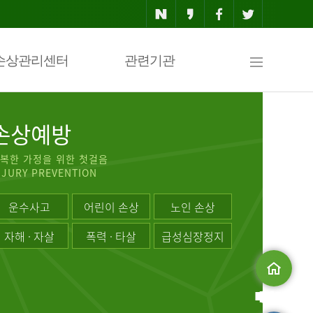
사
손상관리센터
관련기관
이
손상예방
복한 가정을 위한 첫걸음
NJURY PREVENTION
트
운수사고
어린이 손상
노인 손상
자해 · 자살
폭력 · 타살
급성심장정지
맵
메인으로